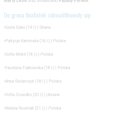
Marty Lesiv
oraz influencerki
Pauliny Porwoł.
Do grona finalistek zakwalifikowały się:
•Giulia Duku (14 l.) | Ghana
•Patrycja Kamińska (16 l.) | Polska
•Sofia Mokit (16 l.) | Polska
•Faustyna Fiałkowska (18 l.) | Polska
•Anna Stolarczyk (18 l.) | Polska
•Sofia Zosedko (20 l.) | Ukraina
•Natalia Rusiniak (21 l.) | Polska