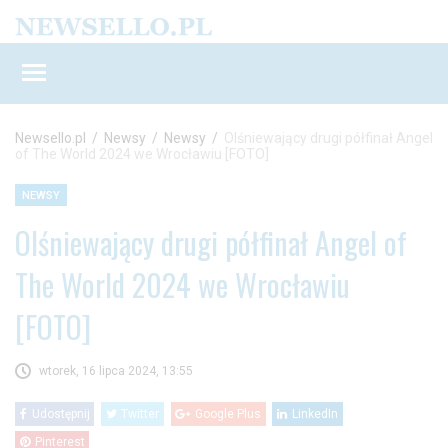
Newsello.pl
/
Newsy
/
Newsy
/
Olśniewający drugi półfinał Angel
of The World 2024 we Wrocławiu [FOTO]
NEWSY
Olśniewający drugi półfinał Angel of
The World 2024 we Wrocławiu
[FOTO]
wtorek, 16 lipca 2024, 13:55
Udostępnij
Twitter
Google Plus
LinkedIn
Pinterest