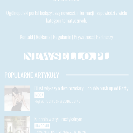
Ogólnopolski portal będący bazą nowości, informacji i zapowiedzi z wielu
kategorii tematycznych.
Kontakt
|
Reklama
|
Regulamin
|
Prywatność
|
Partnerzy
POPULARNE ARTYKUŁY
Biust większy o dwa rozmiary – double push up od Gatty
MODA
PIĄTEK, 15 STYCZNIA 2016, 08:43
Kuchnia w stylu rustykalnym
DLA DOMU
CZWARTEK, 05 STYCZNIA 2017, 16:26