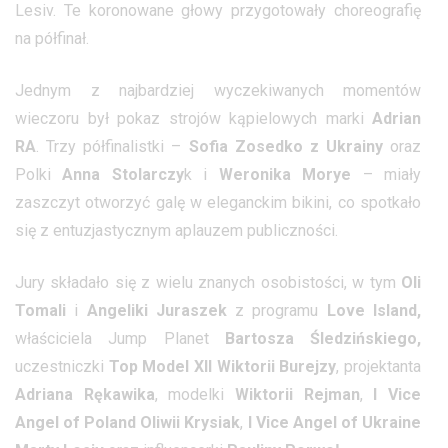
Lesiv. Te koronowane głowy przygotowały choreografię
na półfinał.
Jednym z najbardziej wyczekiwanych momentów
wieczoru był pokaz strojów kąpielowych marki
Adrian
RA
. Trzy półfinalistki –
Sofia Zosedko z Ukrainy
oraz
Polki
Anna Stolarczy
k i
Weronika Morye
– miały
zaszczyt otworzyć galę w eleganckim bikini, co spotkało
się z entuzjastycznym aplauzem publiczności.
Jury składało się z wielu znanych osobistości, w tym
Oli
Tomali
i
Angeliki Juraszek
z programu
Love Island,
właściciela Jump Planet
Bartosza Śledzińskiego,
uczestniczki
Top Model XII Wiktorii Burejzy
, projektanta
Adriana Rękawika
, modelki
Wiktorii Rejman
,
I Vice
Angel of Poland Oliwii Krysiak
,
I Vice Angel of Ukraine