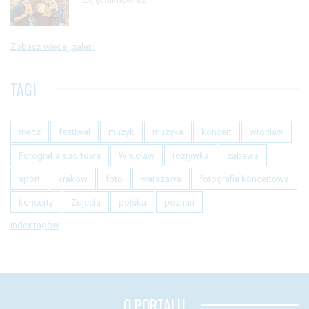
Zobacz więcej galerii
TAGI
mecz
festiwal
muzyk
muzyka
koncert
wroclaw
Fotografia sportowa
Wrocław
rozrywka
zabawa
sport
krakow
foto
warszawa
fotografia koncertowa
koncerty
Zdjecia
polska
poznan
Index tagów
O PORTALU