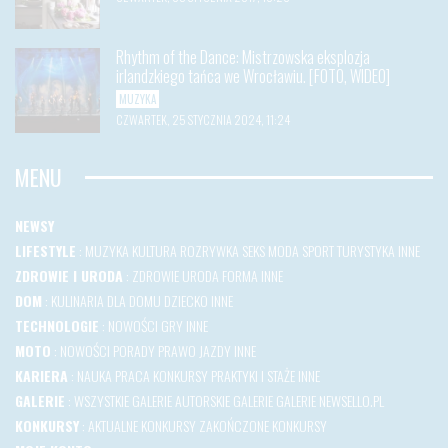
Rhythm of the Dance: Mistrzowska eksplozja
irlandzkiego tańca we Wrocławiu. [FOTO, WIDEO]
MUZYKA
CZWARTEK, 25 STYCZNIA 2024, 11:24
MENU
NEWSY
LIFESTYLE
:
MUZYKA
KULTURA
ROZRYWKA
SEKS
MODA
SPORT
TURYSTYKA
INNE
ZDROWIE I URODA
:
ZDROWIE
URODA
FORMA
INNE
DOM
:
KULINARIA
DLA DOMU
DZIECKO
INNE
TECHNOLOGIE
:
NOWOŚCI
GRY
INNE
MOTO
:
NOWOŚCI
PORADY
PRAWO JAZDY
INNE
KARIERA
:
NAUKA
PRACA
KONKURSY
PRAKTYKI I STAŻE
INNE
GALERIE
:
WSZYSTKIE GALERIE
AUTORSKIE GALERIE
GALERIE NEWSELLO.PL
KONKURSY
:
AKTUALNE KONKURSY
ZAKOŃCZONE KONKURSY