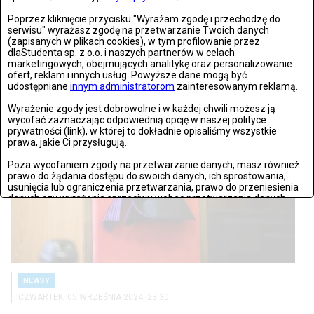
Ryszard C. zatrzymany przez CBA w związku z aferą Collegium
Poprzez kliknięcie przycisku "Wyrażam zgodę i przechodzę do
Humanum
serwisu" wyrażasz zgodę na przetwarzanie Twoich danych
(zapisanych w plikach cookies), w tym profilowanie przez
dlaStudenta sp. z o.o. i naszych partnerów w celach
11 września 2024 roku na warszawskim lotnisku Centralne Biuro
marketingowych, obejmujących analitykę oraz personalizowanie
Antykorupcyjne...
ofert, reklam i innych usług. Powyższe dane mogą być
udostępniane
innym administratorom
zainteresowanym reklamą.
Wyrażenie zgody jest dobrowolne i w każdej chwili możesz ją
wycofać zaznaczając odpowiednią opcję w naszej polityce
prywatności (link), w której to dokładnie opisaliśmy wszystkie
prawa, jakie Ci przysługują.
Poza wycofaniem zgody na przetwarzanie danych, masz również
prawo do żądania dostępu do swoich danych, ich sprostowania,
usunięcia lub ograniczenia przetwarzania, prawo do przeniesienia
danych czy wyrażenia sprzeciwu wobec przetwarzania danych.
Jeżeli nie chcesz wyrazić zgody na przetwarzanie plików cookies,
przejdź do
ustawień zaawansowanych
.
Wyrażam zgodę i przechodzę do serwisu
NEWSY
CZWARTEK, 05 WRZEŚNIA 2024, 23:30