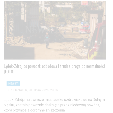
Lądek-Zdrój po powodzi: odbudowa i trudna droga do normalności
[FOTO]
NEWSY
PONIEDZIAŁEK, 28 LIPCA 2025, 23:35
Lądek-Zdrój, malownicze miasteczko uzdrowiskowe na Dolnym
Śląsku, zostało poważnie dotknięte przez niedawną powódź,
która przyniosła ogromne zniszczenia.