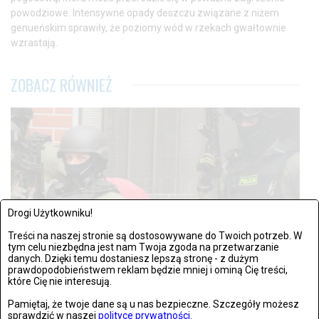
powodziowe. Intensywne opady deszczu związane z niżem
genueńskim sprawiły, że poziomy wód w rzekach gwałtownie
wzrastają.
ZOBACZ RÓWNIEŻ
Drogi Użytkowniku!
Treści na naszej stronie są dostosowywane do Twoich potrzeb. W
tym celu niezbędna jest nam Twoja zgoda na przetwarzanie
danych. Dzięki temu dostaniesz lepszą stronę - z dużym
prawdopodobieństwem reklam będzie mniej i ominą Cię treści,
które Cię nie interesują.
NEWSY
Pamiętaj, że twoje dane są u nas bezpieczne. Szczegóły możesz
ŚRODA, 11 WRZEŚNIA 2024, 17:30
sprawdzić w naszej
polityce prywatności
.