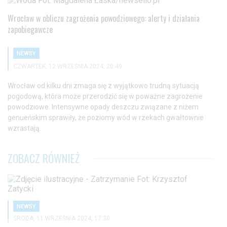
Wrocław w obliczu zagrożenia powodziowego: alerty i działania
zapobiegawcze
NEWSY
CZWARTEK, 12 WRZEŚNIA 2024, 20:49
Wrocław od kilku dni zmaga się z wyjątkowo trudną sytuacją
pogodową, która może przerodzić się w poważne zagrożenie
powodziowe. Intensywne opady deszczu związane z niżem
genueńskim sprawiły, że poziomy wód w rzekach gwałtownie
wzrastają.
ZOBACZ RÓWNIEŻ
NEWSY
ŚRODA, 11 WRZEŚNIA 2024, 17:30