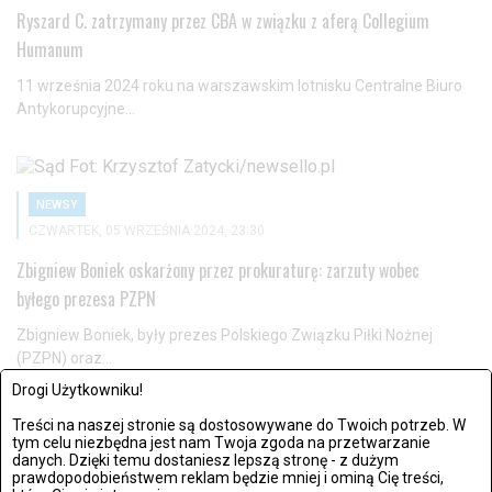
Ryszard C. zatrzymany przez CBA w związku z aferą Collegium
Humanum
11 września 2024 roku na warszawskim lotnisku Centralne Biuro
Antykorupcyjne...
NEWSY
CZWARTEK, 05 WRZEŚNIA 2024, 23:30
Zbigniew Boniek oskarżony przez prokuraturę: zarzuty wobec
byłego prezesa PZPN
Zbigniew Boniek, były prezes Polskiego Związku Piłki Nożnej
(PZPN) oraz...
Drogi Użytkowniku!
Treści na naszej stronie są dostosowywane do Twoich potrzeb. W
tym celu niezbędna jest nam Twoja zgoda na przetwarzanie
NEWSY
danych. Dzięki temu dostaniesz lepszą stronę - z dużym
prawdopodobieństwem reklam będzie mniej i ominą Cię treści,
CZWARTEK, 05 WRZEŚNIA 2024, 09:43