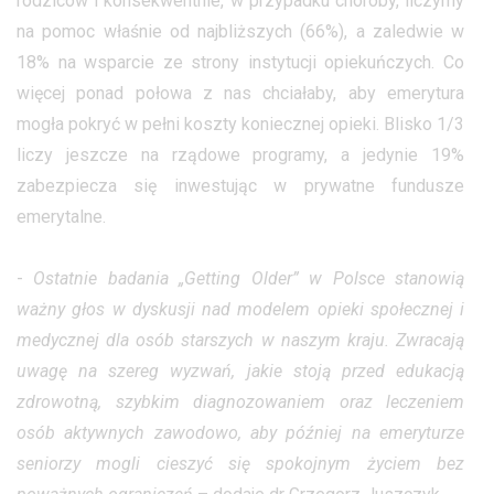
rodziców i konsekwentnie, w przypadku choroby, liczymy
na pomoc właśnie od najbliższych (66%), a zaledwie w
18% na wsparcie ze strony instytucji opiekuńczych. Co
więcej ponad połowa z nas chciałaby, aby emerytura
mogła pokryć w pełni koszty koniecznej opieki. Blisko 1/3
liczy jeszcze na rządowe programy, a jedynie 19%
zabezpiecza się inwestując w prywatne fundusze
emerytalne.
-
Ostatnie badania „Getting Older” w Polsce stanowią
ważny głos w dyskusji nad modelem opieki społecznej i
medycznej dla osób starszych w naszym kraju. Zwracają
uwagę na szereg wyzwań, jakie stoją przed edukacją
zdrowotną, szybkim diagnozowaniem oraz leczeniem
osób aktywnych zawodowo, aby później na emeryturze
seniorzy mogli cieszyć się spokojnym życiem bez