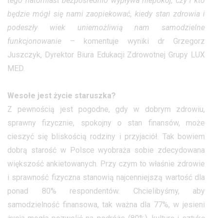
tego natomiast bezpośrednio wypływa niepokój, czy i kto
będzie mógł się nami zaopiekować, kiedy stan zdrowia i
podeszły wiek uniemożliwią nam samodzielne
funkcjonowanie
– komentuje wyniki dr Grzegorz
Juszczyk, Dyrektor Biura Edukacji Zdrowotnej Grupy LUX
MED.
Wesołe jest życie staruszka?
Z pewnością jest pogodne, gdy w dobrym zdrowiu,
sprawny fizycznie, spokojny o stan finansów, może
cieszyć się bliskością rodziny i przyjaciół. Tak bowiem
dobrą starość w Polsce wyobraża sobie zdecydowana
większość ankietowanych. Przy czym to właśnie zdrowie
i sprawność fizyczna stanowią najcenniejszą wartość dla
ponad 80% respondentów. Chcielibyśmy, aby
samodzielność finansowa, tak ważna dla 77%, w jesieni