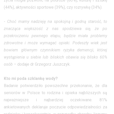
życia mogła pozwolić na podróże (80%), kulturę i sztukę
(44%), aktywności sportowe (39%), czy rozrywkę (34%).
-
Choć mamy nadzieję na spokojną i godną starość, to
znacząca większość z nas spodziewa się, że po
przekroczeniu pewnego etapu, będzie miała problemy
zdrowotne i może wymagać opieki. Podeszły wiek jest
bowiem głównym czynnikiem ryzyka demencji, której
wystąpienia u siebie lub bliskich obawia się blisko 60%
osób
– dodaje dr Grzegorz Juszczyk.
Kto mi poda szklankę wody?
Badanie potwierdziło powszechne przekonanie, że dla
seniorów w Polsce to rodzina i opieka najbliższych są
najważniejsze i najbardziej oczekiwane. 81%
ankietowanych deklaruje poczucie odpowiedzialności za