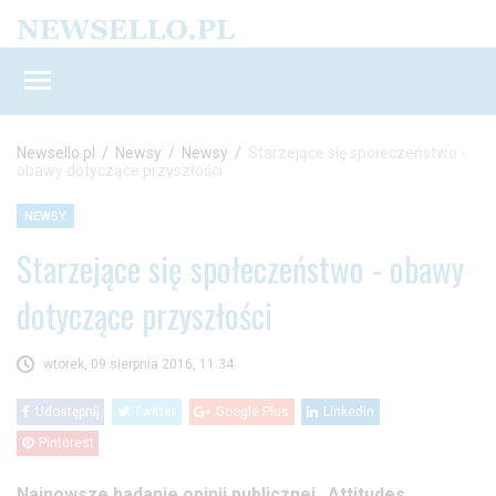
Newsello.pl
/
Newsy
/
Newsy
/
Starzejące się społeczeństwo -
obawy dotyczące przyszłości
NEWSY
Starzejące się społeczeństwo - obawy
dotyczące przyszłości
wtorek, 09 sierpnia 2016, 11:34
Udostępnij
Twitter
Google Plus
LinkedIn
Pinterest
Najnowsze badanie opinii publicznej „Attitudes