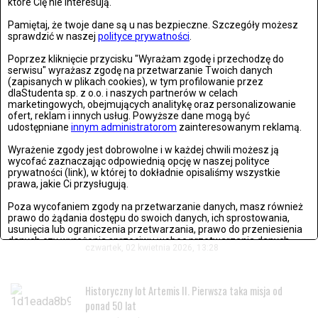
które Cię nie interesują.
Susza w Polsce 2024: rosnący kryzys i jego skutki
Pamiętaj, że twoje dane są u nas bezpieczne. Szczegóły możesz
sprawdzić w naszej
polityce prywatności
.
Rok 2024 przyniósł Polsce jedną z najbardziej dotkliwych susz
w...
Poprzez kliknięcie przycisku "Wyrażam zgodę i przechodzę do
serwisu" wyrażasz zgodę na przetwarzanie Twoich danych
(zapisanych w plikach cookies), w tym profilowanie przez
dlaStudenta sp. z o.o. i naszych partnerów w celach
OSTATNIO DODANE
marketingowych, obejmujących analitykę oraz personalizowanie
ofert, reklam i innych usług. Powyższe dane mogą być
udostępniane
innym administratorom
zainteresowanym reklamą.
21. rocznica śmierci Jana Pawła II. Wierni zebrali się w
Wyrażenie zgody jest dobrowolne i w każdej chwili możesz ją
Watykanie
wycofać zaznaczając odpowiednią opcję w naszej polityce
prywatności (link), w której to dokładnie opisaliśmy wszystkie
czwartek, 02 kwietnia 2026, 18:08
prawa, jakie Ci przysługują.
Poza wycofaniem zgody na przetwarzanie danych, masz również
Życzenia wielkanocne 2026. Piękne, krótkie i gotowe
prawo do żądania dostępu do swoich danych, ich sprostowania,
usunięcia lub ograniczenia przetwarzania, prawo do przeniesienia
teksty na Wielkanoc
danych czy wyrażenia sprzeciwu wobec przetwarzania danych.
czwartek, 02 kwietnia 2026, 13:28
Jeżeli nie chcesz wyrazić zgody na przetwarzanie plików cookies,
przejdź do
ustawień zaawansowanych
.
Historyczny lot Artemis II. Pierwsza taka misja od
Wyrażam zgodę i przechodzę do serwisu
ponad 50 lat