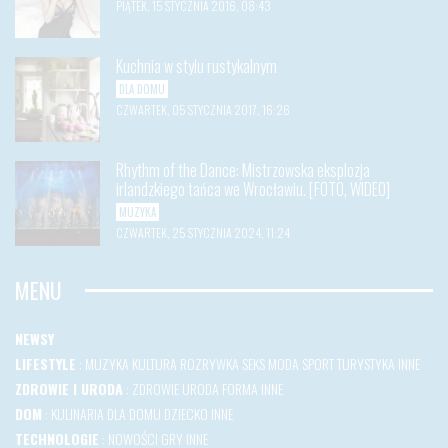
PIĄTEK, 15 STYCZNIA 2016, 08:43
Kuchnia w stylu rustykalnym
DLA DOMU
CZWARTEK, 05 STYCZNIA 2017, 16:26
Rhythm of the Dance: Mistrzowska eksplozja
irlandzkiego tańca we Wrocławiu. [FOTO, WIDEO]
MUZYKA
CZWARTEK, 25 STYCZNIA 2024, 11:24
MENU
NEWSY
LIFESTYLE
:
MUZYKA
KULTURA
ROZRYWKA
SEKS
MODA
SPORT
TURYSTYKA
INNE
ZDROWIE I URODA
:
ZDROWIE
URODA
FORMA
INNE
DOM
:
KULINARIA
DLA DOMU
DZIECKO
INNE
TECHNOLOGIE
:
NOWOŚCI
GRY
INNE