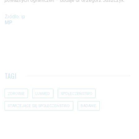
poważnych ograniczeń
– dodaje dr Grzegorz Juszczyk.
Źródło: ip
MP
TAGI
ZDROWIE
LUXMED
SPOŁECZEŃSTWO
STARZEJĄCE SIĘ SPOŁECZEŃSTWO
BADANIE