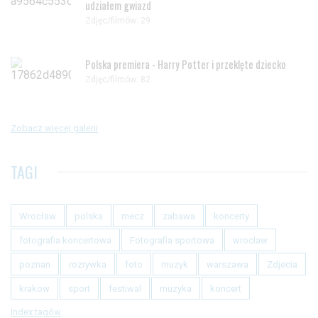
udziałem gwiazd
Zdjęc/filmów: 29
Polska premiera - Harry Potter i przeklęte dziecko
Zdjęc/filmów: 82
Zobacz więcej galerii
TAGI
Wrocław
polska
mecz
zabawa
koncerty
fotografia koncertowa
Fotografia sportowa
wroclaw
poznan
rozrywka
foto
muzyk
warszawa
Zdjecia
krakow
sport
festiwal
muzyka
koncert
Index tagów